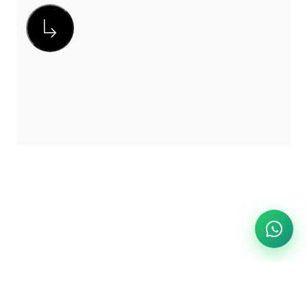
Koyu gri ve antrasit tonlarının hakim olduğu
kumaş seçimi, mat yüzey dokusuyla ışığı yutarak
odada daha dingin ve profesyonel bir hava
oluşturur. Modern sanat eserleri ve minimalist
aydınlatma armatürleriyle desteklendiğinde, Roma
modeli salonun merkezi bir odak noktası haline
gelerek dekoratif bütünlüğü tamamlar.
Kişiselleştirilmiş Konfor: Minderli Tasarımın Gücü
Bir oturma grubunda aranan en temel özellik olan
konfor, bu modelde isminden de anlaşılacağı
üzere minder katmanlarında hayat buluyor. Roma
serisi, sırt ve oturum bölgesinde kullanılan yüksek
yoğunluklu yumuşak süngerler ve bağımsız
minder yapısı sayesinde vücudu her noktadan
nazikçe kavrar. Minderlerin esnek yapısı, her