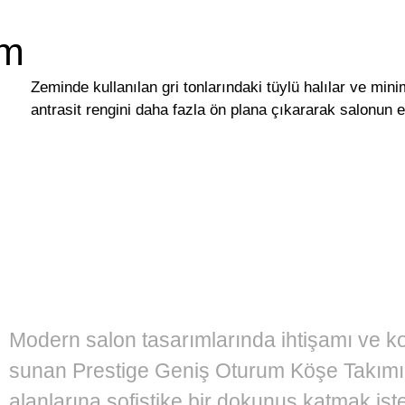
cm
L
Zeminde kullanılan gri tonlarındaki tüylü halılar ve minim
antrasit rengini daha fazla ön plana çıkararak salonun en
Modern salon tasarımlarında ihtişamı ve ko
sunan Prestige Geniş Oturum Köşe Takım
alanlarına sofistike bir dokunuş katmak iste