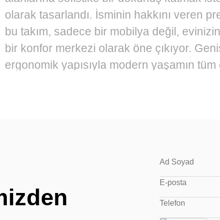
olarak tasarlandı. İsminin hakkını veren pre
bu takım, sadece bir mobilya değil, eviniz
bir konfor merkezi olarak öne çıkıyor. Gen
ergonomik yapısıyla modern yaşamın tüm ge
karşılayan bu model, antrasit tonlarının ağır
salonunuzun en asil parçası olmaya aday gö
Estetik Tasarım ve Görsel Derinlik
imizden
Prestige Köşe Takımı’nın tasarımında dikk
önemli unsur, modern çizgilerle harmanla