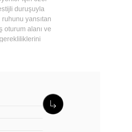
stijli duruşuyla
in ruhunu yansıtan
iş oturum alanı ve
rekliliklerini
lığıyla
steriliyor.
at çeken en
nan dolgun minder