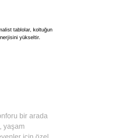
alist tablolar, koltuğun
erjisini yükseltir.
nforu bir arada
ı, yaşam
yenler için özel