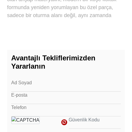
formunda yeniden yorumlayan bu özel parça,
sadece bir oturma alanı değil, aynı zamanda
yaşam alanınızın mimari karakterini güçlendiren
bir sanat objesi niteliği taşıyor. Şıklığı işlevsellikle
mühürleyen Pera serisi, evinizde geçirdiğiniz her
anı daha nitelikli kılmak üzere titizlikle geliştirildi.
Avantajlı Tekliflerimizden
Doğal Malzemenin Mimari Estetikle Buluşması
Yararlanın
Pera Köşe Koltuk modelinin en belirgin tasarım
unsuru, koltuğun tüm iskeletini bir mücevher gibi
çevreleyen masif ahşap kasa detayıdır. Görselde
de fark edileceği üzere, zeminden hafifçe
yükselen bu ahşap platform, mobilyaya hem
organik bir sıcaklık katıyor hem de tasarımın
genelinde sarsılmaz bir güven hissi uyandırıyor.