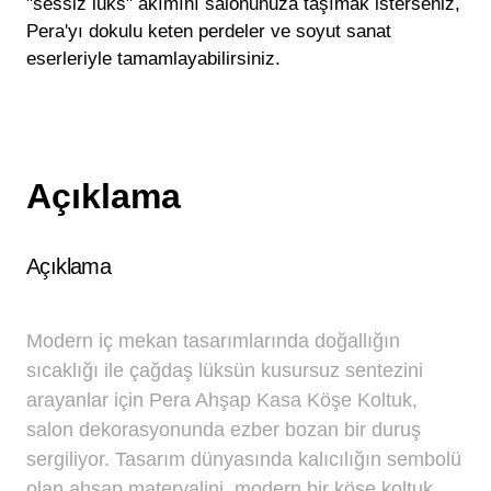
"sessiz lüks" akımını salonunuza taşımak isterseniz,
Pera'yı dokulu keten perdeler ve soyut sanat
eserleriyle tamamlayabilirsiniz.
Açıklama
Açıklama
Modern iç mekan tasarımlarında doğallığın
sıcaklığı ile çağdaş lüksün kusursuz sentezini
arayanlar için Pera Ahşap Kasa Köşe Koltuk,
salon dekorasyonunda ezber bozan bir duruş
sergiliyor. Tasarım dünyasında kalıcılığın sembolü
olan ahşap materyalini, modern bir köşe koltuk