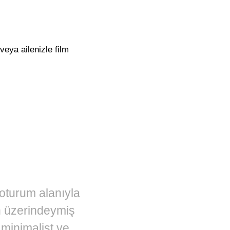
veya ailenizle film
oturum alanıyla
ın üzerindeymiş
 minimalist ve