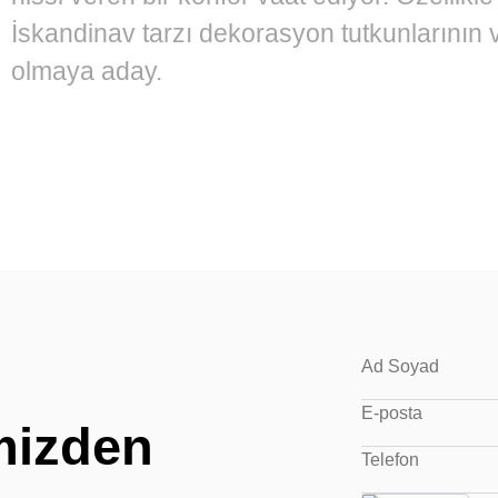
İskandinav tarzı dekorasyon tutkunlarının
olmaya aday.
Neden Bulut Köşe Koltuk Tercih Edilmel
Bir köşe koltuktan beklenen en büyük özel
verimli kullanılmasıdır. Bulut Köşe Koltuk m
sayesinde salonlardaki ölü alanları değerle
zamanda odaya derinlik katar. Görseldeki gi
imizden
tonlarının hakim olduğu modeller, her türlü
zeminle mükemmel bir uyum yakalar.