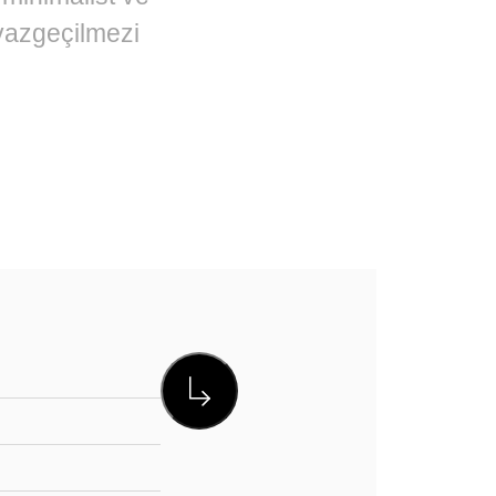
 vazgeçilmezi
i?
lik, mekanın
odelleri, L formu
ndirirken, aynı
bi antrasit ve gri
 duvar rengi ve